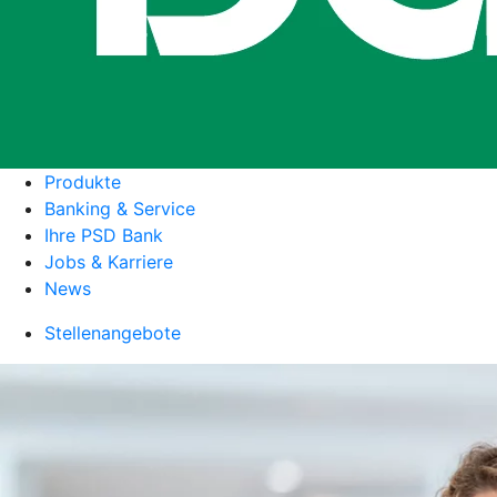
Produkte
Banking & Service
Ihre PSD Bank
Jobs & Karriere
News
Stellenangebote