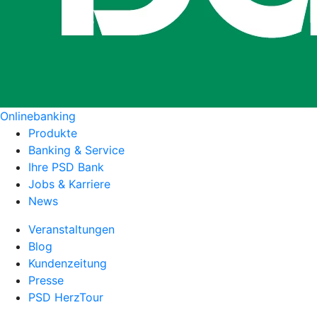
Onlinebanking
Produkte
Banking & Service
Ihre PSD Bank
Jobs & Karriere
News
Veranstaltungen
Blog
Kundenzeitung
Presse
PSD HerzTour