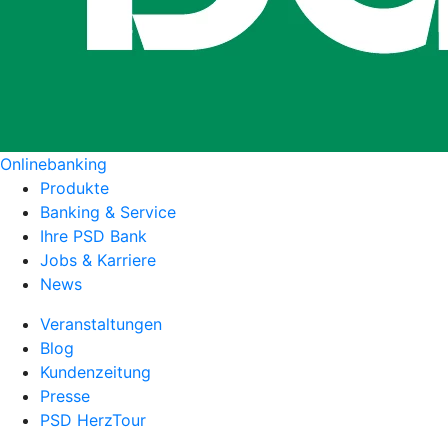
Onlinebanking
Produkte
Banking & Service
Ihre PSD Bank
Jobs & Karriere
News
Veranstaltungen
Blog
Kundenzeitung
Presse
PSD HerzTour