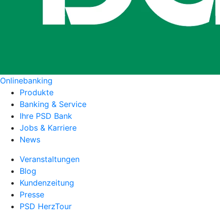
Onlinebanking
Produkte
Banking & Service
Ihre PSD Bank
Jobs & Karriere
News
Veranstaltungen
Blog
Kundenzeitung
Presse
PSD HerzTour