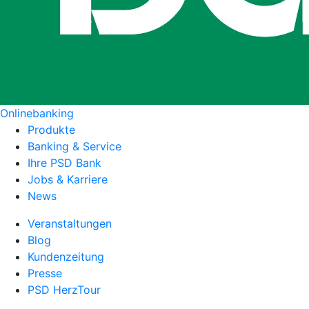
Onlinebanking
Produkte
Banking & Service
Ihre PSD Bank
Jobs & Karriere
News
Veranstaltungen
Blog
Kundenzeitung
Presse
PSD HerzTour