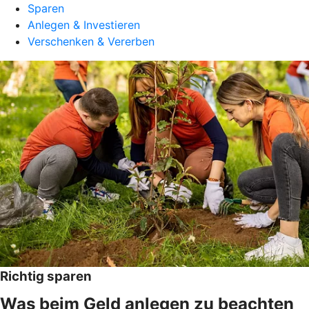
Sparen
Anlegen & Investieren
Verschenken & Vererben
Richtig sparen
Was beim Geld anlegen zu beachten