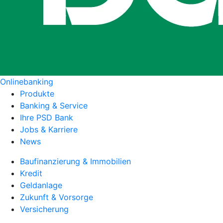
Onlinebanking
Produkte
Banking & Service
Ihre PSD Bank
Jobs & Karriere
News
Baufinanzierung & Immobilien
Kredit
Geldanlage
Zukunft & Vorsorge
Versicherung