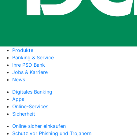
Produkte
Banking & Service
Ihre PSD Bank
Jobs & Karriere
News
Digitales Banking
Apps
Online-Services
Sicherheit
Online sicher einkaufen
Schutz vor Phishing und Trojanern