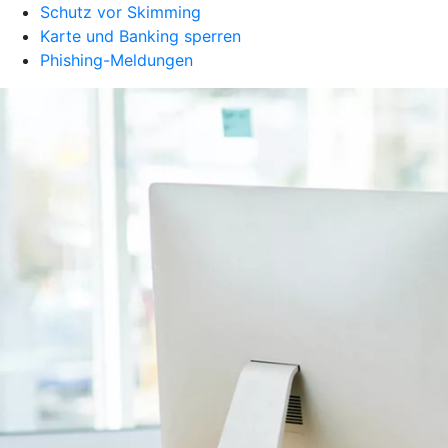
Schutz vor Skimming
Karte und Banking sperren
Phishing-Meldungen