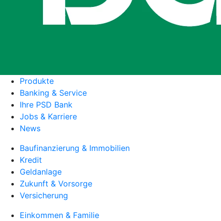
Produkte
Banking & Service
Ihre PSD Bank
Jobs & Karriere
News
Baufinanzierung & Immobilien
Kredit
Geldanlage
Zukunft & Vorsorge
Versicherung
Einkommen & Familie