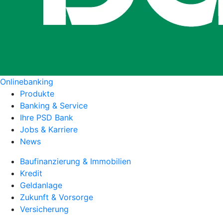
Onlinebanking
Produkte
Banking & Service
Ihre PSD Bank
Jobs & Karriere
News
Baufinanzierung & Immobilien
Kredit
Geldanlage
Zukunft & Vorsorge
Versicherung