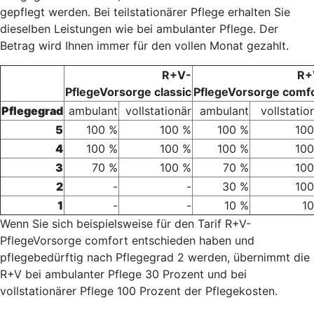
gepflegt werden. Bei teilstationärer Pflege erhalten Sie
dieselben Leistungen wie bei ambulanter Pflege. Der
Betrag wird Ihnen immer für den vollen Monat gezahlt.
R+V-
R+
PflegeVorsorge classic
PflegeVorsorge comf
Pflegegrad
ambulant
vollstationär
ambulant
vollstatio
5
100 %
100 %
100 %
100
4
100 %
100 %
100 %
100
3
70 %
100 %
70 %
100
2
-
-
30 %
100
1
-
-
10 %
1
Wenn Sie sich beispielsweise für den Tarif R+V-
PflegeVorsorge comfort entschieden haben und
pflegebedürftig nach Pflegegrad 2 werden, übernimmt die
R+V bei ambulanter Pflege 30 Prozent und bei
vollstationärer Pflege 100 Prozent der Pflegekosten.