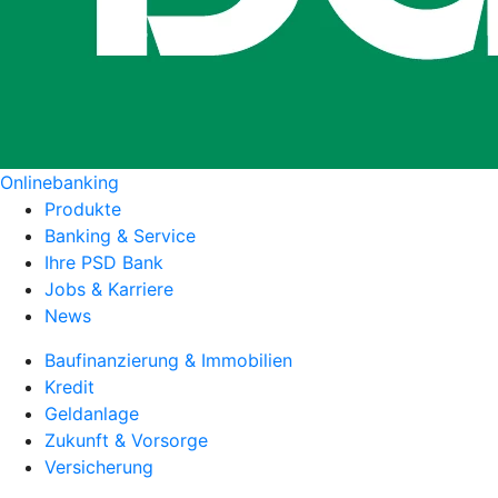
Onlinebanking
Produkte
Banking & Service
Ihre PSD Bank
Jobs & Karriere
News
Baufinanzierung & Immobilien
Kredit
Geldanlage
Zukunft & Vorsorge
Versicherung