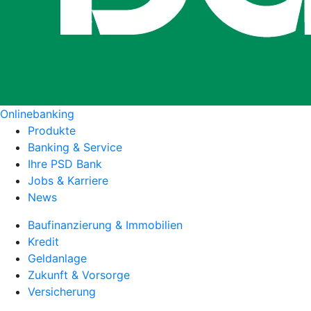
Onlinebanking
Produkte
Banking & Service
Ihre PSD Bank
Jobs & Karriere
News
Baufinanzierung & Immobilien
Kredit
Geldanlage
Zukunft & Vorsorge
Versicherung