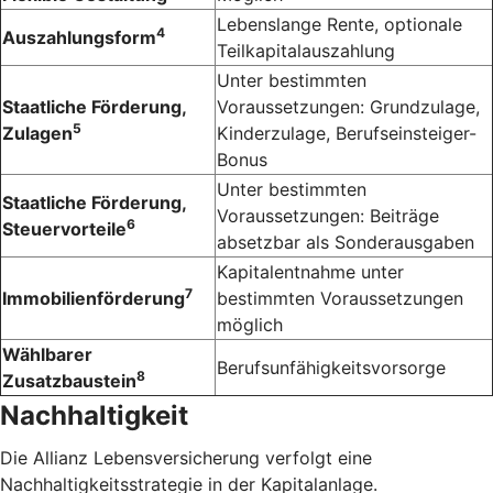
Lebenslange Rente, optionale
4
Auszahlungsform
Teilkapitalauszahlung
Unter bestimmten
Staatliche Förderung,
Voraussetzungen: Grundzulage,
5
Zulagen
Kinderzulage, Berufseinsteiger-
Bonus
Unter bestimmten
Staatliche Förderung,
Voraussetzungen: Beiträge
6
Steuervorteile
absetzbar als Sonderausgaben
Kapitalentnahme unter
7
Immobilienförderung
bestimmten Voraussetzungen
möglich
Wählbarer
Berufsunfähigkeitsvorsorge
8
Zusatzbaustein
Nachhaltigkeit
Die Allianz Lebensversicherung verfolgt eine
Nachhaltigkeitsstrategie in der Kapitalanlage.