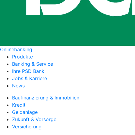
Onlinebanking
Produkte
Banking & Service
Ihre PSD Bank
Jobs & Karriere
News
Baufinanzierung & Immobilien
Kredit
Geldanlage
Zukunft & Vorsorge
Versicherung